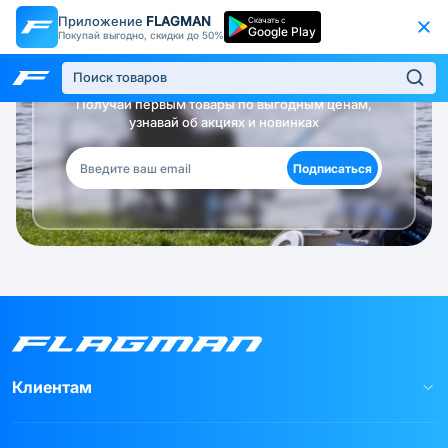
Приложение
FLAGMAN
Скачать с
Google Play
Покупай выгодно, скидки до 50%
Будь в курсе!
Получай первым товары по выгодным ценам,
узнавай об акциях и новинках
Подписаться
Клиентам