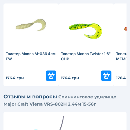
Твистер Manns M-036 4см
Твистер Manns Twister 1.6"
Твистер
FW
CHP
MFMO
176.4 грн
176.4 грн
176.4 
Отзывы и вопросы
Спиннинговое удилище
Major Craft Vierra VRS-802H 2.44м 15-56г