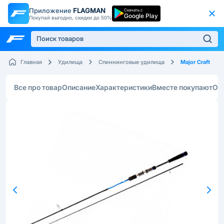
Приложение
FLAGMAN
Скачать с
Google Play
Покупай выгодно, скидки до 50%
Major Craft
Главная
Удилища
Спиннинговые удилища
Все про товар
Описание
Характеристики
Вместе покупают
От