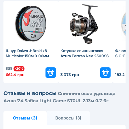
Шнур Daiwa J-Braid x8
Катушка спиннинговая
Флюоро
Multicolor 150м 0.06мм
Azura Fortran Neo 2500SS
SIG-FC
828
-20%
662.4 грн
3 375 грн
183.2 
Отзывы и вопросы
Спиннинговое удилище
Azura '24 Safina Light Game S70UL 2.13м 0.7-6г
Отзывы (3)
Вопросы (3)