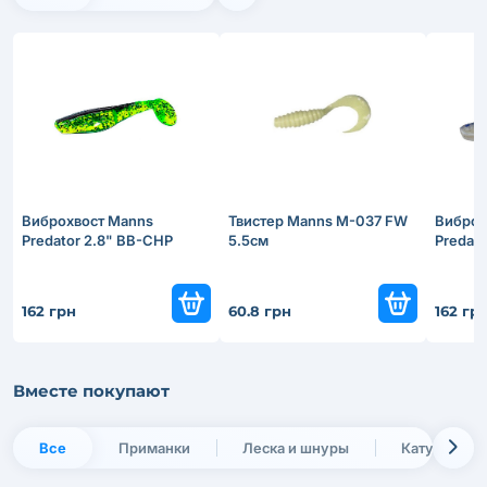
Виброхвост Manns
Твистер Manns M-037 FW
Виброх
Predator 2.8" BB-CHP
5.5см
Predat
162 грн
60.8 грн
162 гр
Вместе покупают
Все
Приманки
Леска и шнуры
Катушки