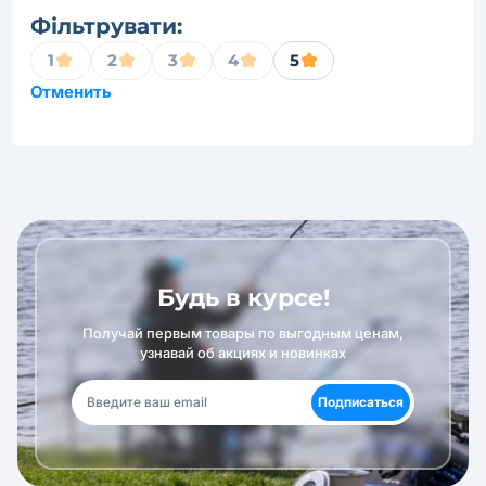
Фільтрувати:
1
2
3
4
5
Отменить
Будь в курсе!
Получай первым товары по выгодным ценам,
узнавай об акциях и новинках
Подписаться