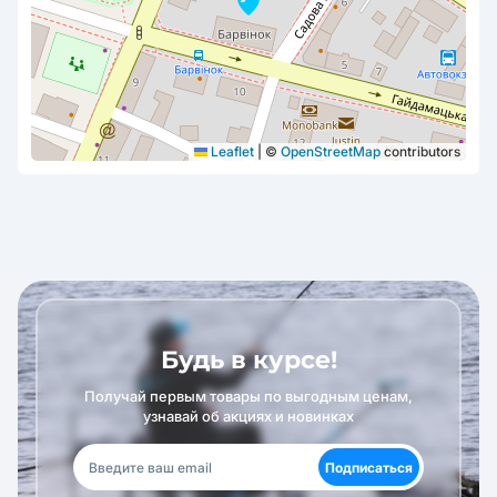
Leaflet
|
©
OpenStreetMap
contributors
Будь в курсе!
Получай первым товары по выгодным ценам,
узнавай об акциях и новинках
Подписаться