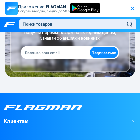
Приложение
FLAGMAN
Скачать с
Google Play
Покупай выгодно, скидки до 50%
Будь в курсе!
Получай первым товары по выгодным ценам,
узнавай об акциях и новинках
Подписаться
Клиентам