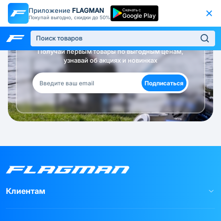
Приложение
FLAGMAN
Скачать с
Google Play
Покупай выгодно, скидки до 50%
Будь в курсе!
Получай первым товары по выгодным ценам,
узнавай об акциях и новинках
Подписаться
Клиентам