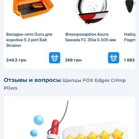
Вкладка-сито Guru для
Флюорокарбон Azura
Набор 
коробки 5.3 pint Bait
Sawada FC 30м 0.505 мм
Flagman
Strainer
249.3 грн
369 грн
1 683 
Отзывы и вопросы
Щипцы FOX Edges Crimp
Pliers