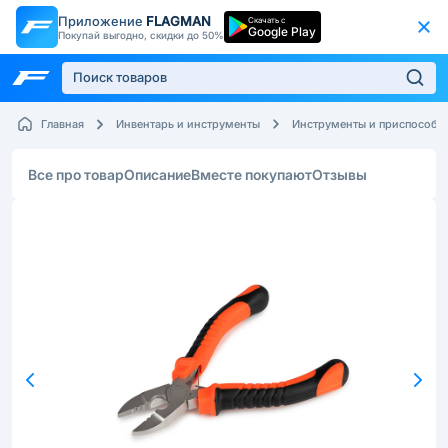
Приложение
FLAGMAN
Скачать с
Google Play
Покупай выгодно, скидки до 50%
Главная
Инвентарь и инструменты
Инструменты и приспособл
Все про товар
Описание
Вместе покупают
Отзывы