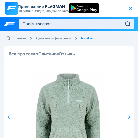
Приложение
FLAGMAN
Скачать с
Google Play
Покупай выгодно, скидки до 50%
Navitas
Главная
Джемпера флисовые
Все про товар
Описание
Отзывы