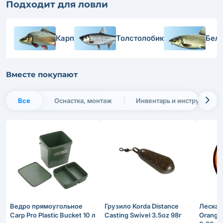
Подходит для ловли
Карп
Толстолобик
Бел
Вместе покупают
Все
Оснастка, монтаж
Инвентарь и инструменты
Вeдро прямоугольное
Грузило Korda Distance
Леска F
Carp Pro Plastic Bucket 10 л
Casting Swivel 3.5oz 98г
Orange