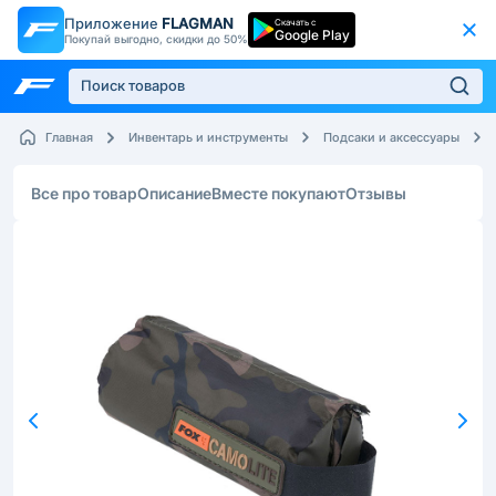
Приложение
FLAGMAN
Скачать с
Google Play
Покупай выгодно, скидки до 50%
Главная
Инвентарь и инструменты
Подсаки и аксессуары
Все про товар
Описание
Вместе покупают
Отзывы