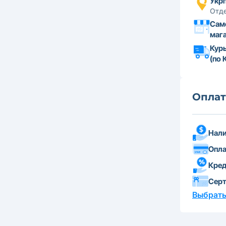
Укр
Отде
Сам
маг
Кур
(по 
Оплат
Нали
Опла
Кре
Сер
Выбрать