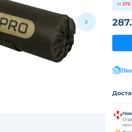
от
272.
287.
Про
Доста
Нова
Отде
поч