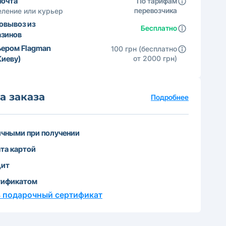
почта
По тарифам
перевозчика
ление или курьер
овывоз из
Бесплатно
азинов
ьером Flagman
100 грн (бесплатно
Киеву)
от 2000 грн)
а заказа
Подробнее
чными при получении
та картой
дит
тификатом
 подарочный сертификат