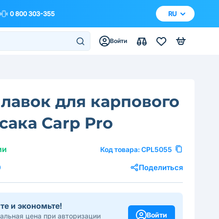
0 800 303-355
RU
Войти
лавок для карпового
сака Carp Pro
ии
Код товара:
CPL5055
0
Поделиться
те и экономьте!
Войти
альная цена при авторизации