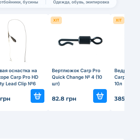
отбойники, бусины
Одежда, обувь, экипировка
ХІТ
ХІТ
вая оснастка на
Вертлюжок Carp Pro
Вeдро пря
оре Carp Pro HD
Quick Change № 4 (10
Carp Pro 
ty Lead Clip №6
шт)
10л
 грн
82.8 грн
385.2 гр