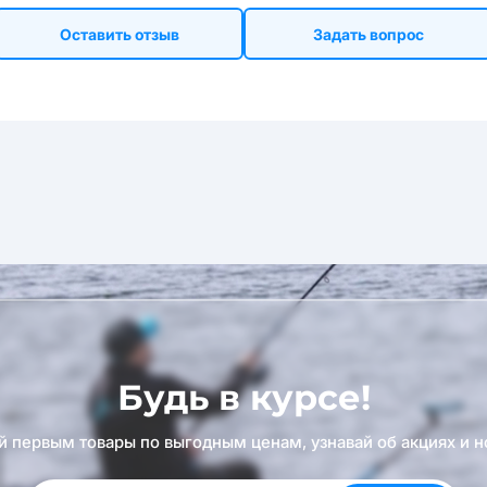
Оставить отзыв
Задать вопрос
Будь в курсе!
й первым товары по выгодным ценам, узнавай об акциях и н