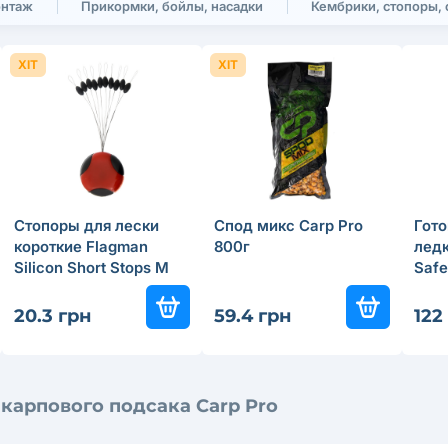
онтаж
Прикормки, бойлы, насадки
Кембрики, стопоры, 
ХІТ
ХІТ
Стопоры для лески
Спод микс Carp Pro
Гото
короткие Flagman
800г
ледк
Silicon Short Stops M
Safe
100г
20.3 грн
59.4 грн
122
карпового подсака Carp Pro