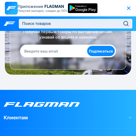
Приложение
FLAGMAN
Скачать с
Google Play
Покупай выгодно, скидки до 50%
Будь в курсе!
Получай первым товары по выгодным ценам,
узнавай об акциях и новинках
Подписаться
Клиентам