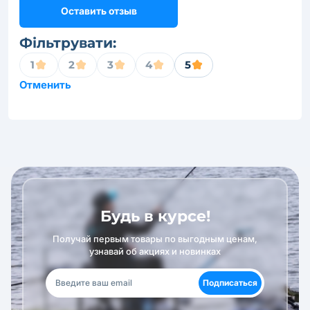
Оставить отзыв
Фільтрувати:
1
2
3
4
5
Отменить
Будь в курсе!
Получай первым товары по выгодным ценам,
узнавай об акциях и новинках
Подписаться