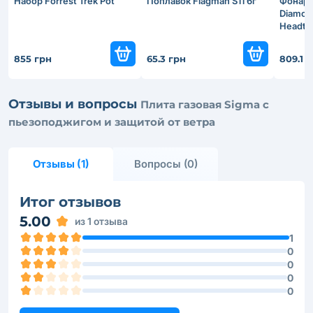
Набор Forrest Trek Pot
Поплавок Flagman S11 6г
Фонарь
Diamon
Headto
855 грн
65.3 грн
809.1 
Отзывы и вопросы
Плита газовая Sigma с
пьезоподжигом и защитой от ветра
Отзывы (1)
Вопросы (0)
Итог отзывов
5.00
из 1 отзыва
1
0
0
0
0