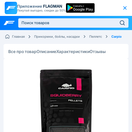
Приложение
FLAGMAN
Скачать с
Google Play
Покупай выгодно, скидки до 50%
Carpio
Главная
Прикормки, бойлы, насадки
Пеллетс
Все про товар
Описание
Характеристики
Отзывы