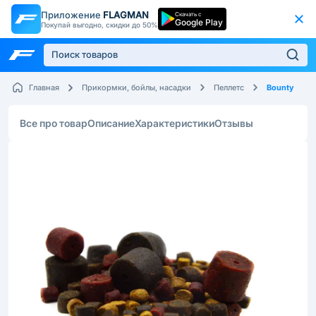
Приложение
FLAGMAN
Скачать с
Google Play
Покупай выгодно, скидки до 50%
Bounty
Главная
Прикормки, бойлы, насадки
Пеллетс
Все про товар
Описание
Характеристики
Отзывы