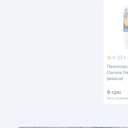
0
0
Пеноплас
Corona fi
(макси)
9 грн
Не в наличи