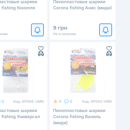
ластовые шарики
Пенопластовые шарики
 fishing Конопля
Corona fishing Анис (миди)
9 грн
ичии
Не в наличии
Код:
KP006-UMN
Код:
KP002-VMD
0
0
0
ластовые шарики
Пенопластовые шарики
 fishing Универсал
Corona fishing Ваниль
(миди)