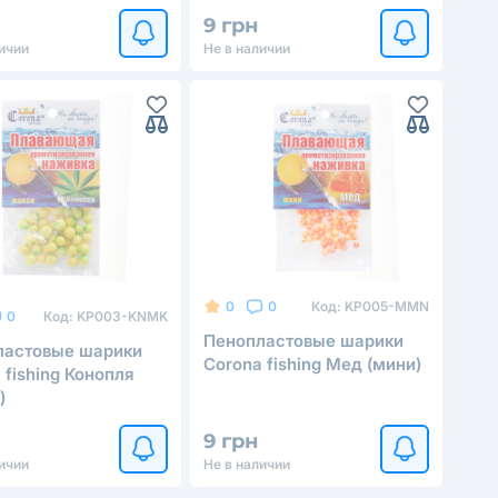
9 грн
ичии
Не в наличии
Код:
KP005-MMN
0
0
Код:
KP003-KNMK
0
Пенопластовые шарики
ластовые шарики
Corona fishing Мед (мини)
 fishing Конопля
)
9 грн
ичии
Не в наличии