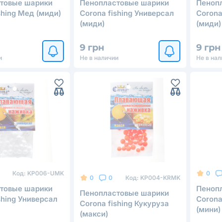
товые шарики
Пенопластовые шарики
Пеноп
shing Мед (миди)
Corona fishing Универсал
Corona
(миди)
(миди)
9 грн
9 грн
и
Не в наличии
Не в нал
Код:
KP006-UMK
0
Код:
KP004-KRMK
0
0
товые шарики
Пеноп
Пенопластовые шарики
shing Универсал
Corona
Corona fishing Кукуруза
(мини)
(макси)