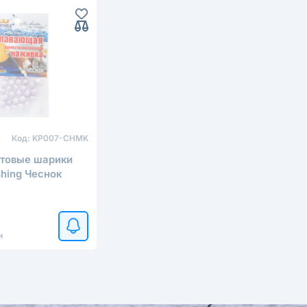
Код:
KP007-CHMK
товые шарики
shing Чеснок
и