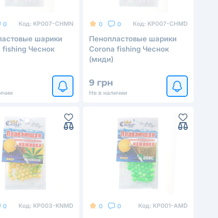
Код:
KP007-CHMN
Код:
KP007-CHMD
0
0
0
ластовые шарики
Пенопластовые шарики
 fishing Чеснок
Corona fishing Чеснок
(миди)
9 грн
ичии
Не в наличии
Код:
KP003-KNMD
Код:
KP001-AMD
0
0
0