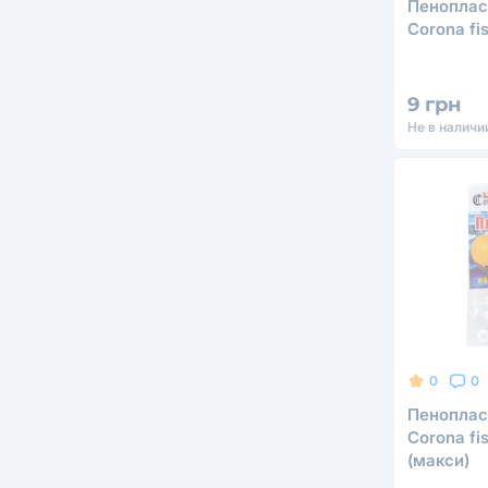
Пеноплас
Corona fi
9 грн
Не в наличи
0
0
Пеноплас
Corona fi
(макси)