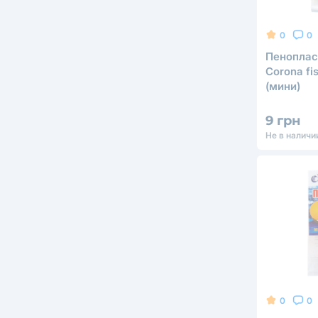
0
0
Пеноплас
Corona fi
(мини)
9 грн
Не в наличи
0
0