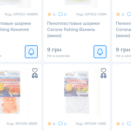
Код:
KP003-KNMN
Код:
KP002-VMN
0
0
0
товые шарики
Пенопластовые шарики
Пеноп
shing Конопля
Corona fishing Ваниль
Corona
(мини)
(мини)
9 грн
9 грн
и
Не в наличии
Не в нал
Код:
KP005-MMD
Код:
KP006-UMD
0
0
0