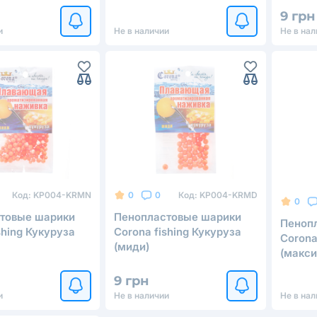
9 грн
и
Не в наличии
Не в нал
Код:
KP004-KRMN
Код:
KP004-KRMD
0
0
0
товые шарики
Пенопластовые шарики
Пеноп
shing Кукуруза
Corona fishing Кукуруза
Corona
(миди)
(макси
9 грн
и
Не в наличии
Не в нал