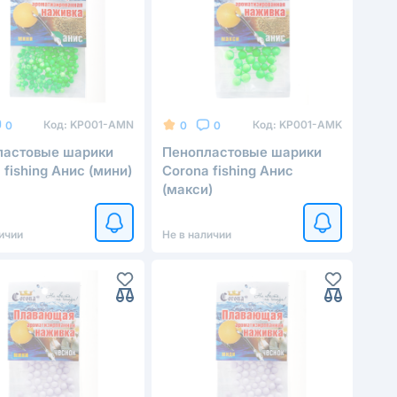
Код:
KP001-AMN
Код:
KP001-AMK
0
0
0
ластовые шарики
Пенопластовые шарики
 fishing Анис (мини)
Corona fishing Анис
(макси)
ичии
Не в наличии