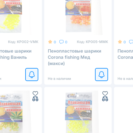
Код:
KP002-VMK
Код:
KP005-MMK
0
0
0
товые шарики
Пенопластовые шарики
Пеноп
shing Ваниль
Corona fishing Мед
Corona
(макси)
и
Не в наличии
Не в нал