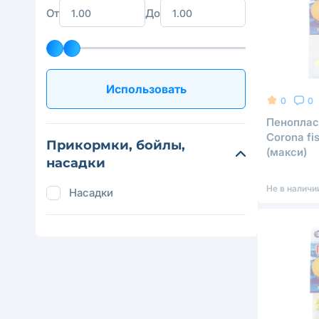
От
До
Использовать
0
0
Пеноплас
Corona fi
Прикормки, бойлы,
(макси)
насадки
Не в наличи
Насадки