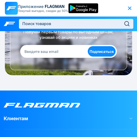
Приложение
FLAGMAN
Скачать с
Google Play
Покупай выгодно, скидки до 50%
Будь в курсе!
Получай первым товары по выгодным ценам,
узнавай об акциях и новинках
Подписаться
Клиентам