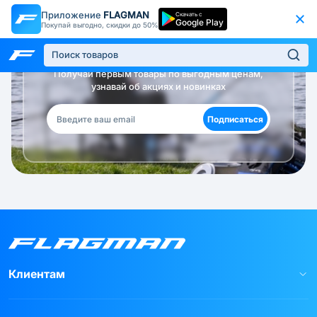
Приложение
FLAGMAN
Скачать с
Google Play
Покупай выгодно, скидки до 50%
Будь в курсе!
Получай первым товары по выгодным ценам,
узнавай об акциях и новинках
Подписаться
Клиентам