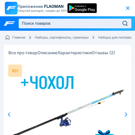
Приложение
FLAGMAN
Скачать с
Google Play
Покупай выгодно, скидки до 50%
Главная
Наборы, сертификаты, сувениры
Наборы для поплавоч
Все про товар
Описание
Характеристики
Отзывы
(2)
Хіт