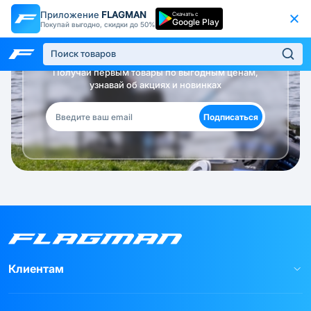
Приложение
FLAGMAN
Скачать с
Google Play
Покупай выгодно, скидки до 50%
Будь в курсе!
Получай первым товары по выгодным ценам,
узнавай об акциях и новинках
Подписаться
Клиентам