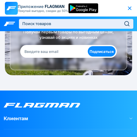
Приложение
FLAGMAN
Скачать с
Google Play
Покупай выгодно, скидки до 50%
Будь в курсе!
Получай первым товары по выгодным ценам,
узнавай об акциях и новинках
Подписаться
Клиентам