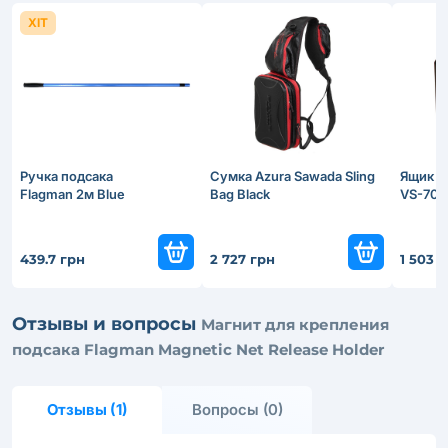
ХІТ
Ручка подсака
Сумка Azura Sawada Sling
Ящик M
Flagman 2м Blue
Bag Black
VS-702
439.7 грн
2 727 грн
1 503 
Отзывы и вопросы
Магнит для крепления
подсака Flagman Magnetic Net Release Holder
Отзывы (1)
Вопросы (0)