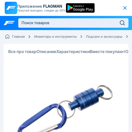
Приложение
FLAGMAN
Скачать с
Google Play
Покупай выгодно, скидки до 50%
Главная
Инвентарь и инструменты
Подсаки и аксессуары
Все про товар
Описание
Характеристики
Вместе покупают
От