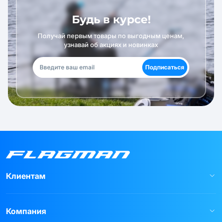
Будь в курсе!
Получай первым товары по выгодным ценам,
узнавай об акциях и новинках
Подписаться
Клиентам
Компания