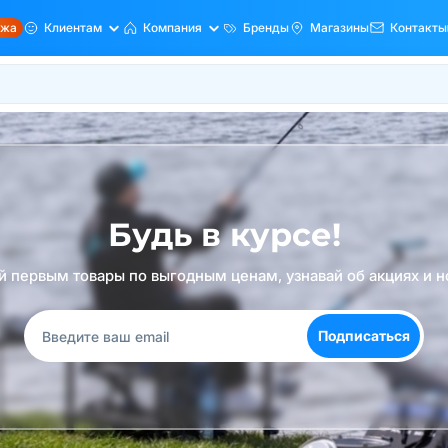
ажа
Клиентам
Компания
Бренды
Магазины
Контакты
Будь в курсе!
й первым товары по выгодным ценам, узнавай об акциях и н
Подписаться