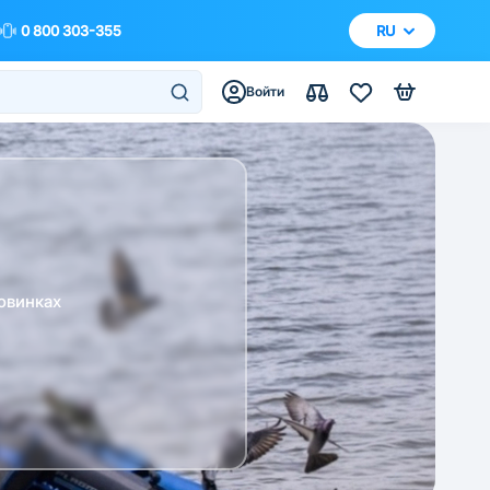
0 800 303-355
RU
Войти
овинках