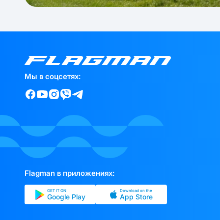
Мы в соцсетях:
Flagman в приложениях:
GET IT ON
Download on the
Google Play
App Store