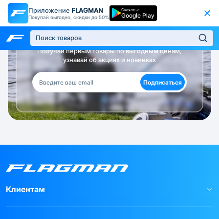
Приложение
FLAGMAN
Скачать с
Google Play
Покупай выгодно, скидки до 50%
Будь в курсе!
Получай первым товары по выгодным ценам,
узнавай об акциях и новинках
Подписаться
Клиентам