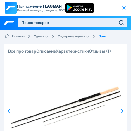
Приложение
FLAGMAN
Скачать с
Google Play
Покупай выгодно, скидки до 50%
Guru
Главная
Удилища
Фидерные удилища
Все про товар
Описание
Характеристики
Отзывы
(1)