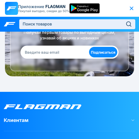
Приложение
FLAGMAN
Скачать с
Google Play
Покупай выгодно, скидки до 50%
Будь в курсе!
Получай первым товары по выгодным ценам,
узнавай об акциях и новинках
Подписаться
Клиентам