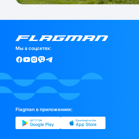
Мы в соцсетях:
Flagman в приложениях:
GET IT ON
Download on the
Google Play
App Store