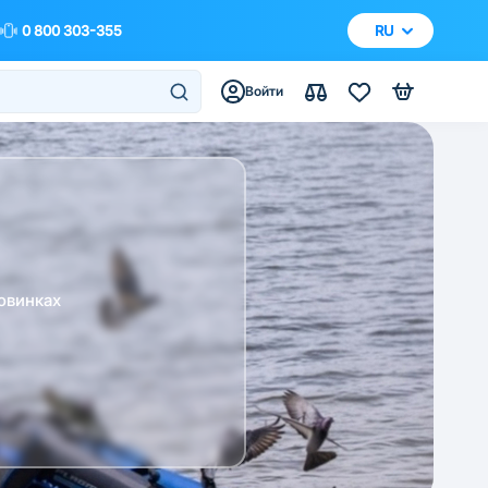
0 800 303-355
RU
Войти
овинках