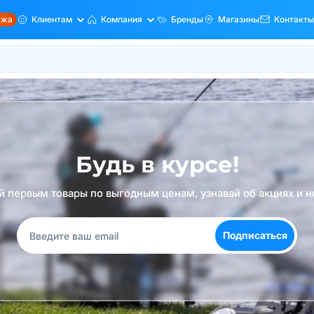
ажа
Клиентам
Компания
Бренды
Магазины
Контакты
Будь в курсе!
й первым товары по выгодным ценам, узнавай об акциях и н
Подписаться