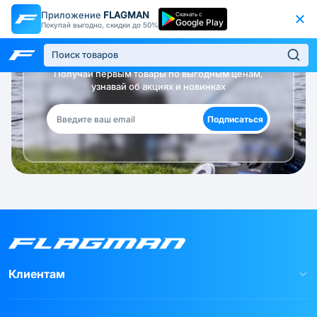
Приложение
FLAGMAN
Скачать с
Google Play
Покупай выгодно, скидки до 50%
Будь в курсе!
Получай первым товары по выгодным ценам,
узнавай об акциях и новинках
Подписаться
Клиентам