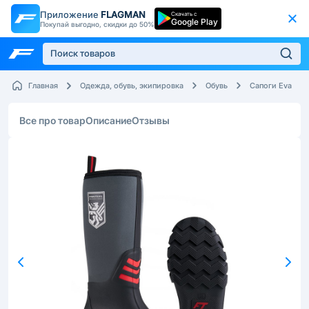
Приложение
FLAGMAN
Скачать с
Google Play
Покупай выгодно, скидки до 50%
Главная
Одежда, обувь, экипировка
Обувь
Сапоги Eva
Все про товар
Описание
Отзывы