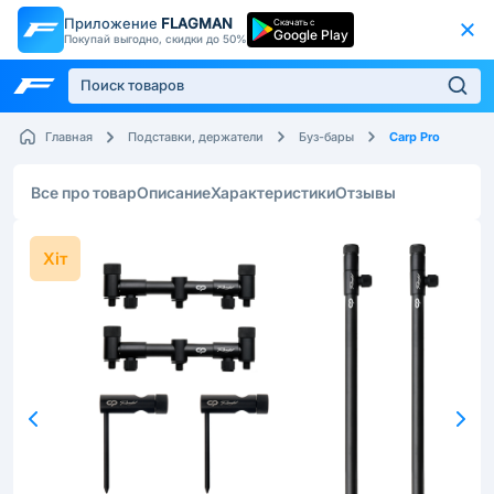
Приложение
FLAGMAN
Скачать с
Google Play
Покупай выгодно, скидки до 50%
Carp Pro
Главная
Подставки, держатели
Буз-бары
Все про товар
Описание
Характеристики
Отзывы
Хіт