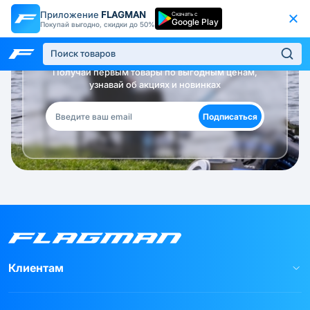
Приложение
FLAGMAN
Скачать с
Google Play
Покупай выгодно, скидки до 50%
Будь в курсе!
Получай первым товары по выгодным ценам,
узнавай об акциях и новинках
Подписаться
Клиентам