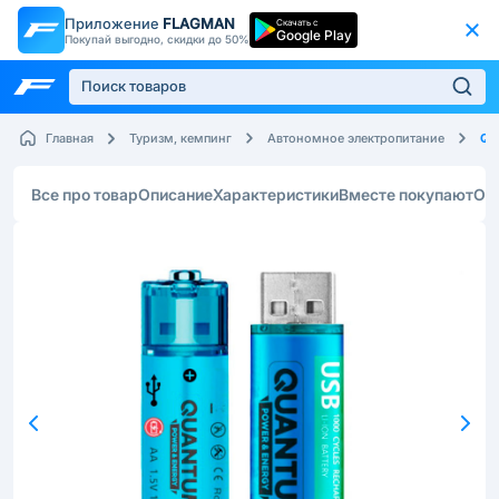
Приложение
FLAGMAN
Скачать с
Google Play
Покупай выгодно, скидки до 50%
Qu
Главная
Туризм, кемпинг
Автономное электропитание
Все про товар
Описание
Характеристики
Вместе покупают
От