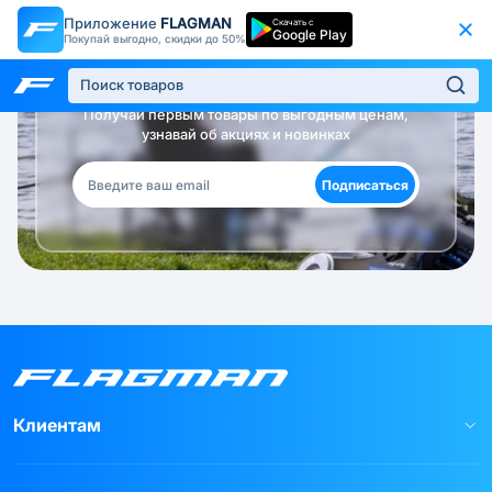
Приложение
FLAGMAN
Скачать с
Google Play
Покупай выгодно, скидки до 50%
Будь в курсе!
Получай первым товары по выгодным ценам,
узнавай об акциях и новинках
Подписаться
Клиентам