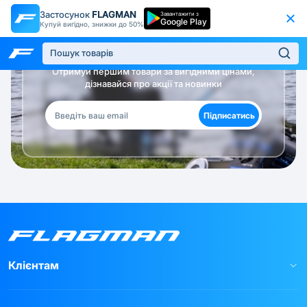
Застосунок
FLAGMAN
Завантажити з
Google Play
Купуй вигідно, знижки до 50%
Будь в курсі!
Отримуй першим товари за вигідними цінами,
дізнавайся про акції та новинки
Підписатись
Клієнтам