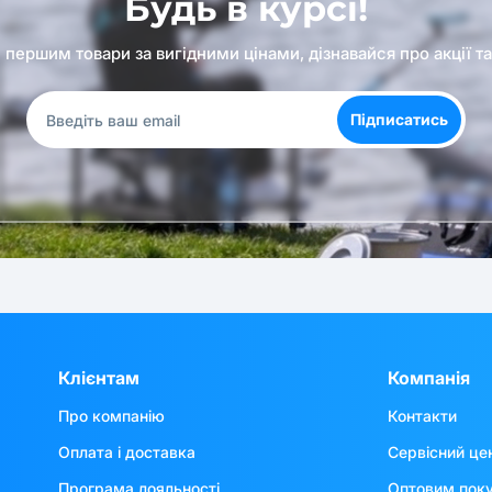
Будь в курсі!
першим товари за вигідними цінами, дізнавайся про акції т
Підписатись
Клієнтам
Компанія
Про компанію
Контакти
Оплата і доставка
Сервісний це
Програма лояльності
Оптовим пок