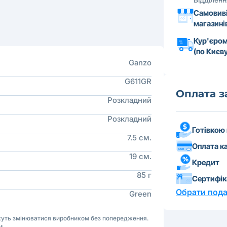
Самовиві
магазині
Кур'єром
(по Києву
Ganzo
G611GR
Оплата 
Розкладний
Розкладний
Готівкою
7.5 см.
Оплата к
19 см.
Кредит
85 г
Сертифі
Обрати пода
Green
ожуть змінюватися виробником без попередження.
м.