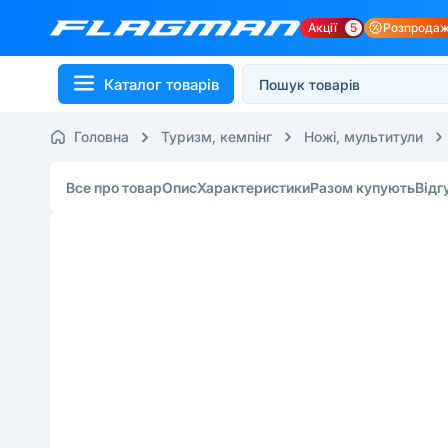
Акції
5
Розпрода
Каталог товарів
Головна
Туризм, кемпінг
Ножі, мультитули
Все про товар
Опис
Характеристики
Разом купують
Відг