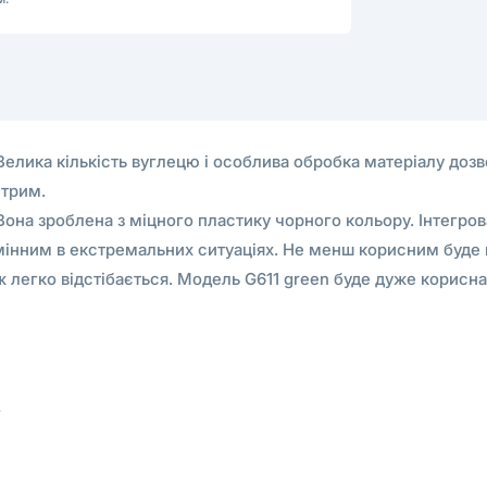
елика кількість вуглецю і особлива обробка матеріалу дозв
стрим.
 Вона зроблена з міцного пластику чорного кольору. Інтегро
інним в екстремальних ситуаціях. Не менш корисним буде к
ж легко відстібається. Модель G611 green буде дуже корисна 
;