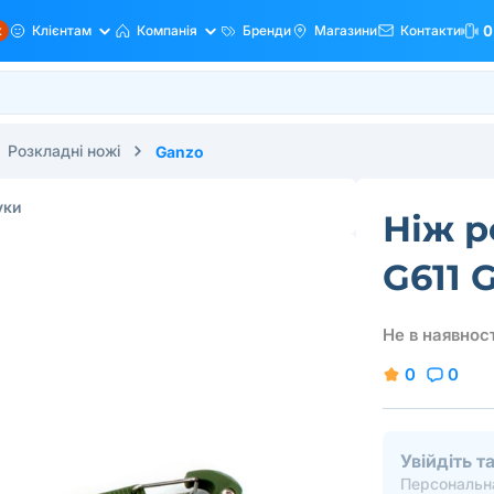
ж
Клієнтам
Компанія
Бренди
Магазини
Контакти
0
Розкладні ножі
Ganzo
уки
Ніж р
G611 
Не в наявност
0
0
Увійдіть 
Персональна