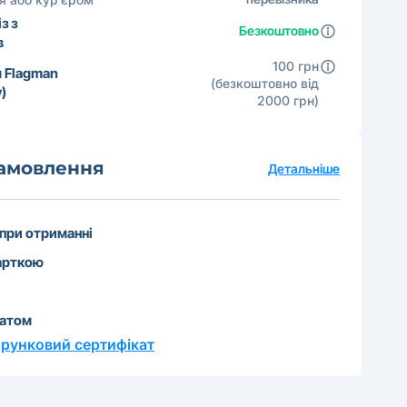
з з
Безкоштовно
в
100 грн
 Flagman
(безкоштовно від
)
2000 грн)
замовлення
Детальніше
 при отриманні
арткою
катом
рунковий сертифікат