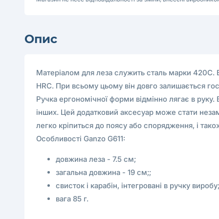
Опис
Матеріалом для леза служить сталь марки 420С. В
HRC. При всьому цьому він довго залишається го
Ручка ергономічної форми відмінно лягає в руку.
інших. Цей додатковий аксесуар може стати незам
легко кріпиться до поясу або спорядження, і тако
Особливості Ganzo G611:
довжина леза - 7.5 см;
загальна довжина - 19 см;;
свисток і карабін, інтегровані в ручку виробу
вага 85 г.