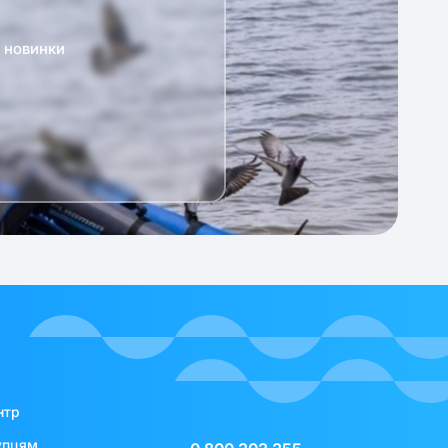
а новинки
нтр
упцям