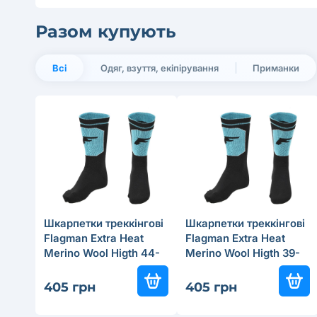
Разом купують
Всі
Одяг, взуття, екіпірування
Приманки
Шкарпетки треккінгові
Шкарпетки треккінгові
Flagman Extra Heat
Flagman Extra Heat
Merino Wool Higth 44-
Merino Wool Higth 39-
45 (L) BlackBlue
41 (S) BlackBlue
405 грн
405 грн