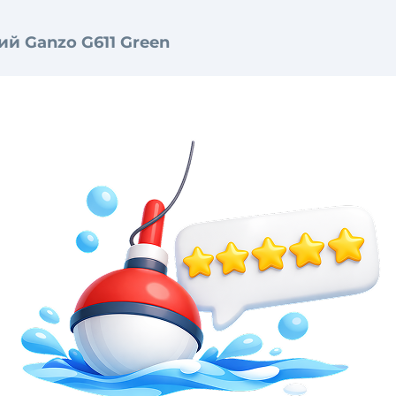
ий Ganzo G611 Green