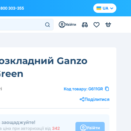
 800 303-355
UA
Увійти
озкладний Ganzo
Green
і
Код товару:
G611GR
Поділитися
та заощаджуйте!
Увійти
 ціна при авторизації від
342