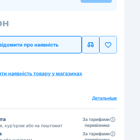
рн
відомити про наявність
ти наявність товару у магазинах
а
Детальніше
шта
За тарифами
перевізника
ня, кур’єром або на поштомат
а
За тарифами
перевізника
ня або кур’єром