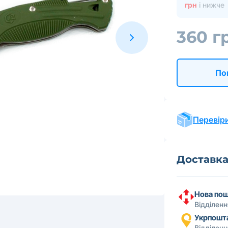
грн
і нижче
360 г
По
Перевіри
Доставк
Нова по
Відділен
Укрпошт
Відділен