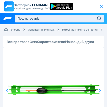
Застосунок
FLAGMAN
Завантажити з
Google Play
Купуй вигідно, знижки до 50%
F
Головна
Оснащення, монтаж
Готові монтажі та оснастки
Все про товар
Опис
Характеристики
Різновиди
Відгуки