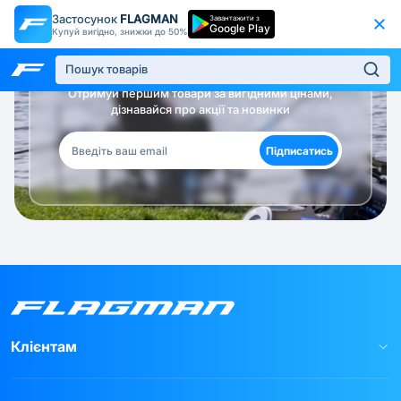
Застосунок
FLAGMAN
Завантажити з
Google Play
Купуй вигідно, знижки до 50%
Будь в курсі!
Отримуй першим товари за вигідними цінами,
дізнавайся про акції та новинки
Підписатись
Клієнтам