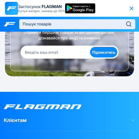
Застосунок
FLAGMAN
Завантажити з
Google Play
Купуй вигідно, знижки до 50%
Будь в курсі!
Отримуй першим товари за вигідними цінами,
дізнавайся про акції та новинки
Підписатись
Клієнтам