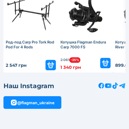
Род-под Carp Pro Tork Rod
Котушка Flagman Endura
Котушк
Pod For 4 Rods
Carp 7000 FS
River 
2 061
-35%
2 547 грн
899.6
1 340 грн
Наш Instagram
@flagman_ukraine