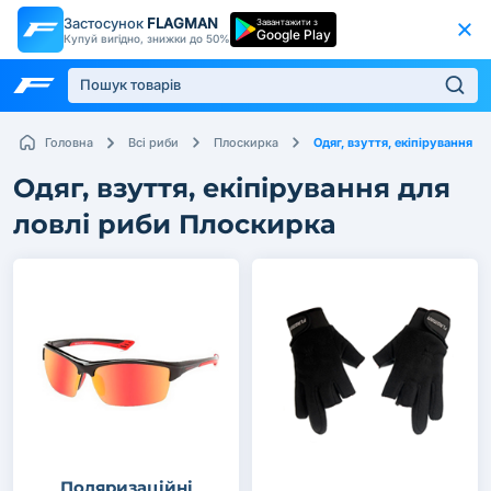
Застосунок
FLAGMAN
Завантажити з
Google Play
Купуй вигідно, знижки до 50%
Одяг, взуття, екіпірування
Головна
Всі риби
Плоскирка
Одяг, взуття, екіпірування для
ловлі риби Плоскирка
Поляризаційні