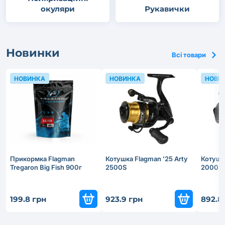
окуляри
Рукавички
Новинки
Всі товари
НОВИНКА
НОВИНКА
НОВИ
Прикормка Flagman
Котушка Flagman '25 Arty
Котушка
Tregaron Big Fish 900г
2500S
2000S
199.8 грн
923.9 грн
892.8