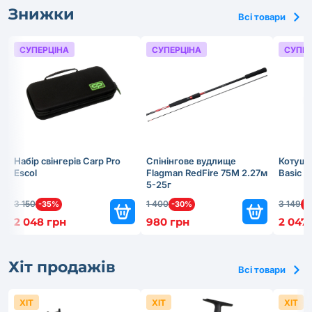
Знижки
Всі товари
СУПЕРЦІНА
СУПЕРЦІНА
СУПЕР
Набір свінгерів Carp Pro
Спінінгове вудлище
Котушк
Escol
Flagman RedFire 75M 2.27м
Basic 
5-25г
3 150
1 400
3 149
-35%
-30%
-
2 048 грн
980 грн
2 047
Хіт продажів
Всі товари
ХІТ
ХІТ
ХІТ