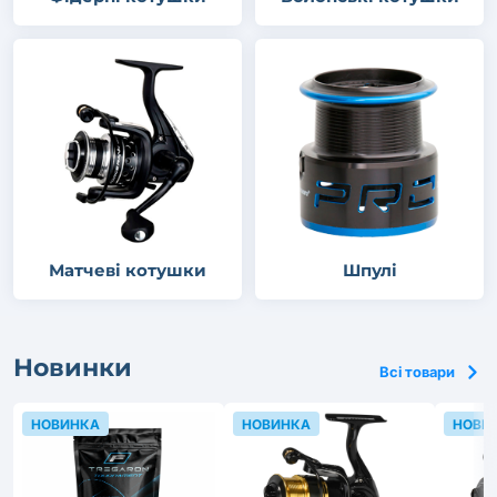
Матчеві котушки
Шпулі
Новинки
Всі товари
НОВИНКА
НОВИНКА
НОВИ