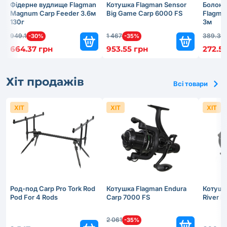
Фідерне вудлище Flagman
Котушка Flagman Sensor
Болонс
Magnum Carp Feeder 3.6м
Big Game Carp 6000 FS
Flagma
130г
3м
949.1
1 467
389.3
-30%
-35%
-
664.37 грн
953.55 грн
272.51
Хіт продажів
Всі товари
ХІТ
ХІТ
ХІТ
Род-под Carp Pro Tork Rod
Котушка Flagman Endura
Котушк
Pod For 4 Rods
Carp 7000 FS
River 
2 061
-35%