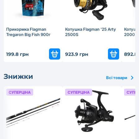
Прикормка Flagman
Котушка Flagman '25 Arty
Котушка
Tregaron Big Fish 900г
2500S
2000S
199.8 грн
923.9 грн
892.8
Знижки
Всі товари
СУПЕРЦІНА
СУПЕРЦІНА
СУПЕР