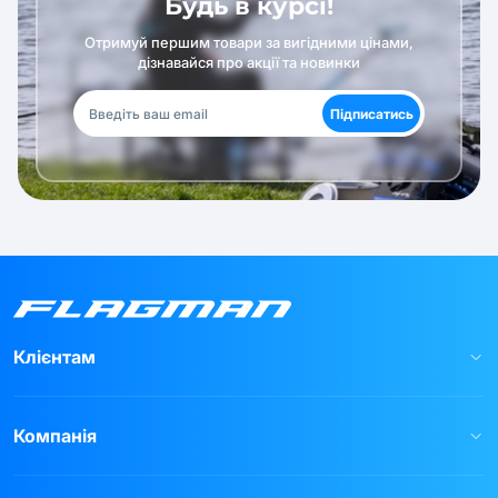
Будь в курсі!
Отримуй першим товари за вигідними цінами,
дізнавайся про акції та новинки
Підписатись
Клієнтам
Компанія