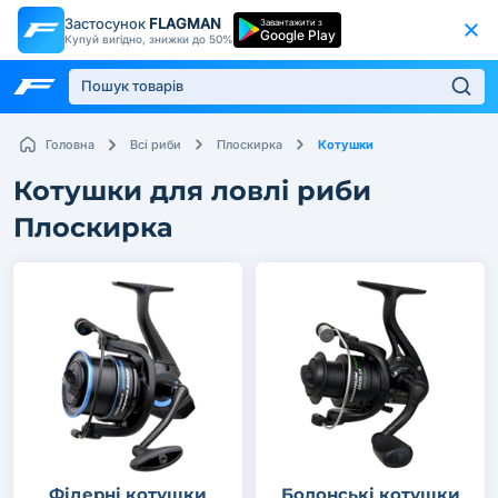
Застосунок
FLAGMAN
Завантажити з
Google Play
Купуй вигідно, знижки до 50%
Котушки
Головна
Всі риби
Плоскирка
Котушки для ловлі риби
Плоскирка
Фідерні котушки
Болонські котушки