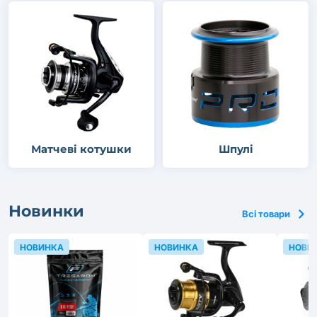
Матчеві котушки
Шпулі
Новинки
Всі товари
НОВИНКА
НОВИНКА
НОВИ