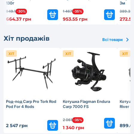
130г
3м
949.1
1 467
389.3
-30%
-35%
-
664.37 грн
953.55 грн
272.51
Хіт продажів
Всі товари
ХІТ
ХІТ
ХІТ
Род-под Carp Pro Tork Rod
Котушка Flagman Endura
Котушк
Pod For 4 Rods
Carp 7000 FS
River 
2 061
-35%
2 547 грн
899.6
1 340 грн