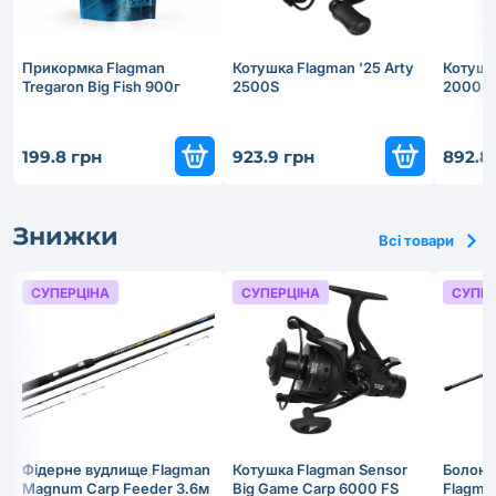
Прикормка Flagman
Котушка Flagman '25 Arty
Котушка
Tregaron Big Fish 900г
2500S
2000S
199.8 грн
923.9 грн
892.8
Знижки
Всі товари
СУПЕРЦІНА
СУПЕРЦІНА
СУПЕР
Фідерне вудлище Flagman
Котушка Flagman Sensor
Болонс
Magnum Carp Feeder 3.6м
Big Game Carp 6000 FS
Flagma