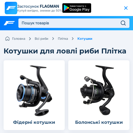
Застосунок
FLAGMAN
Завантажити з
Google Play
Купуй вигідно, знижки до 50%
Котушки
Головна
Всі риби
Плітка
Котушки для ловлі риби Плітка
Фідерні котушки
Болонські котушки