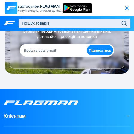
Застосунок
FLAGMAN
Завантажити з
Google Play
Купуй вигідно, знижки до 50%
Будь в курсі!
Отримуй першим товари за вигідними цінами,
дізнавайся про акції та новинки
Підписатись
Клієнтам