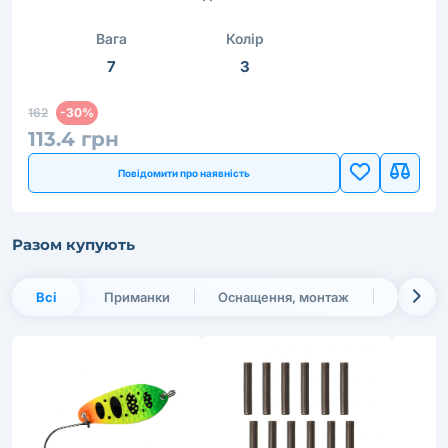
Вага
Колір
7
3
162
-30%
113.4 грн
Повідомити про наявність
Разом купують
Всі
Приманки
Оснащення, монтаж
Жилки 