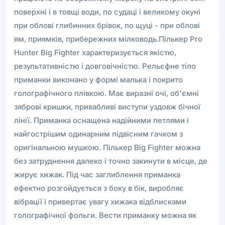
поверхні і в товщі води, по судаці і великому окуні
при облові глибинних брівок, по щуці - при облові
ям, приямків, прибережних мілководь.Пількер Pro
Hunter Big Fighter характеризується якістю,
результативністю і довговічністю. Рельєфне тіло
приманки виконано у формі малька і покрито
голографічного плівкою. Має виразні очі, об'ємні
зяброві кришки, привабливі виступи уздовж бічної
лінії. Приманка оснащена надійними петлями і
найгострішим одинарним підвісним гачком з
оригінальною мушкою. Пількер Big Fighter можна
без затруднення далеко і точно закинути в місце, де
жирує хижак. Під час заглиблення приманка
ефектно розгойдується з боку в бік, виробляє
вібрації і привертає увагу хижака відблисками
голографічної фольги. Вести приманку можна як