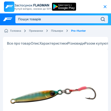
Застосунок
FLAGMAN
Завантажити з
Google Play
Купуй вигідно, знижки до 50%
Pro-Hunter
Головна
Приманки
Пількери
Все про товар
Опис
Характеристики
Різновиди
Разом купують