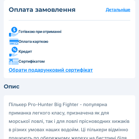
Оплата замовлення
Детальніше
Готівкою при отриманні
Оплата карткою
Кредит
Сертифікатом
Обрати подарунковий сертифікат
Опис
Пількер Pro-Hunter Big Fighter - популярна
приманка легкого класу, призначена як для
морської ловлі, так і для ловлі прісноводних хижаків
в різних умовах наших водойм. Ці пількери відмінно
працюють по обережному жереху на бистрині біля