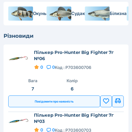
Окунь
Судак
Білизна
Різновиди
Пількер Pro-Hunter Big Fighter 7г
№06
0
0
Код :
P703600706
Вага
Колір
7
6
Повідомити про наявність
Пількер Pro-Hunter Big Fighter 7г
№03
0
0
Код :
P703600703