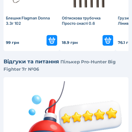
Блешня Flagman Donna
Обтискова трубочка
Грузил
3.3г 102
Просто снастi 0.6
Ліниве
99 грн
18.9 грн
76.1 гр
Відгуки та питання
Пількер Pro-Hunter Big
Fighter 7г №06