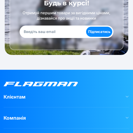
Будь в курсі!
Отримуй першим товари за вигідними цінами,
дізнавайся про акції та новинки
Підписатись
Клієнтам
Компанія