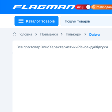
Акції
3
Розпрода
Каталог товарів
Головна
Приманки
Пількери
Daiwa
Все про товар
Опис
Характеристики
Різновиди
Відгуки