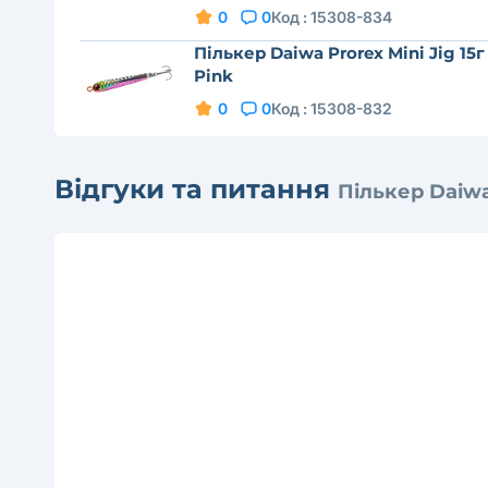
0
0
Код :
15308-834
Пількер Daiwa Prorex Mini Jig 15г
Pink
0
0
Код :
15308-832
Відгуки та питання
Пількер Daiwa 