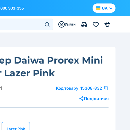
 800 303-355
UA
Увійти
ер Daiwa Prorex Mini
г Lazer Pink
і
Код товару:
15308-832
Поділитися
Lazer Pink