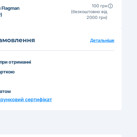
100 грн
 Flagman
(безкоштовно від
)
2000 грн)
замовлення
Детальніше
 при отриманні
арткою
катом
рунковий сертифікат