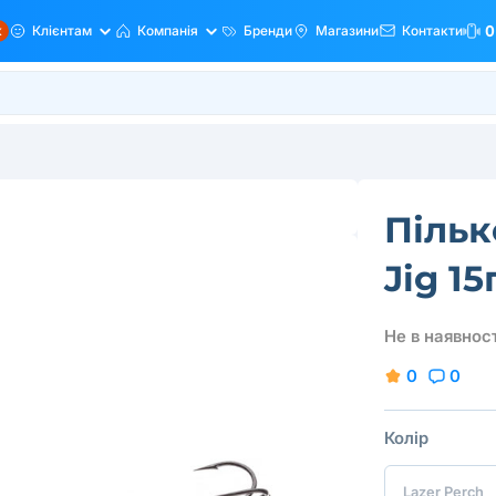
ж
Клієнтам
Компанія
Бренди
Магазини
Контакти
0
Пільк
Jig 15
Не в наявност
0
0
Колір
Lazer Perch