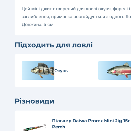
Цей міні джиг створений для ловлі окуня, форелі і
заглиблення, приманка розгойдується з одного бок
Довжина: 5 см
Підходить для ловлі
Окунь
Різновиди
Пількер Daiwa Prorex Mini Jig 15г
Perch