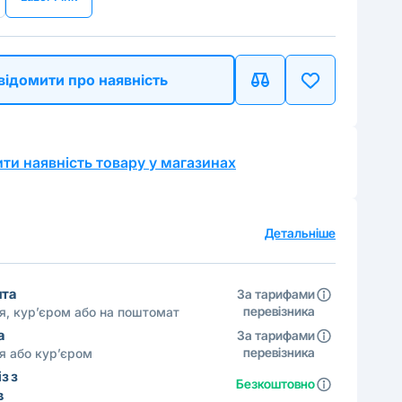
відомити про наявність
ти наявність товару у магазинах
а
Детальніше
шта
За тарифами
перевізника
ня, кур’єром або на поштомат
а
За тарифами
перевізника
ня або кур’єром
з з
Безкоштовно
в