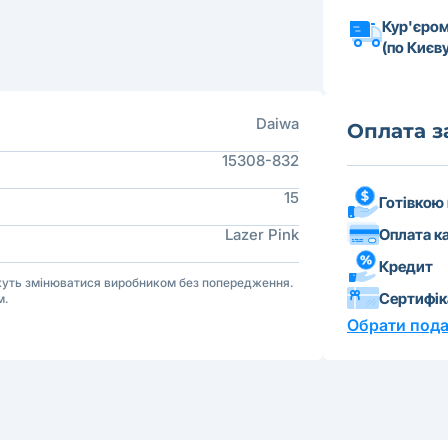
Кур'єром
(по Києву
Daiwa
Оплата 
15308-832
15
Готівкою
Оплата к
Lazer Pink
Кредит
ожуть змінюватися виробником без попередження.
Сертифі
м.
Обрати пода