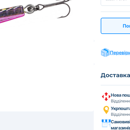
По
Перевіри
Доставк
Нова по
Відділен
Укрпошт
Відділен
Самовиві
магазині