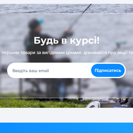
Будь в курсі!
першим товари за вигідними цінами, дізнавайся про акції т
Підписатись