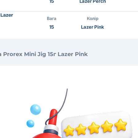
15
Lazer Perch
 Lazer
Вага
Колір
15
Lazer Pink
Prorex Mini Jig 15г Lazer Pink