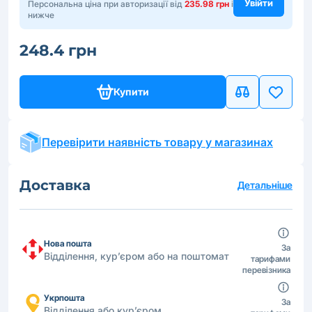
Увійти
Персональна ціна при авторизації від
235.98 грн
і
нижче
248.4 грн
Купити
Перевірити наявність товару у магазинах
Доставка
Детальніше
Нова пошта
За
Відділення, кур’єром або на поштомат
тарифами
перевізника
Укрпошта
За
Відділення або кур’єром