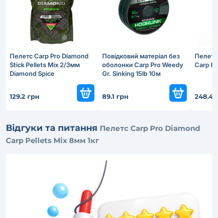
Пелетс Carp Pro Diamond
Повідковий матеріал без
Пелетс
Stick Pellets Mix 2/3мм
оболонки Carp Pro Weedy
Сarp Pe
Diamond Spice
Gr. Sinking 15lb 10м
129.2 грн
89.1 грн
248.4 
Відгуки та питання
Пелетс Carp Pro Diamond
Сarp Pellets Mix 8мм 1кг