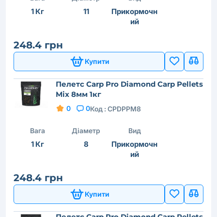
1 Кг
11
Прикормочн
ий
248.4 грн
Купити
Пелетс Carp Pro Diamond Сarp Pellets
Mix 8мм 1кг
0
0
Код :
CPDPPM8
Вага
Діаметр
Вид
1 Кг
8
Прикормочн
ий
248.4 грн
Купити
Пелетс Carp Pro Diamond Сarp Pellets