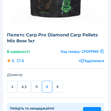
Пелетс Carp Pro Diamond Сarp Pellets
Mix 8мм 1кг
В наявності
Код товару:
CPDPPM8
0
0
Поділитися
Діаметр
3
4,5
11
8
6
Увійдіть та заощаджуйте!