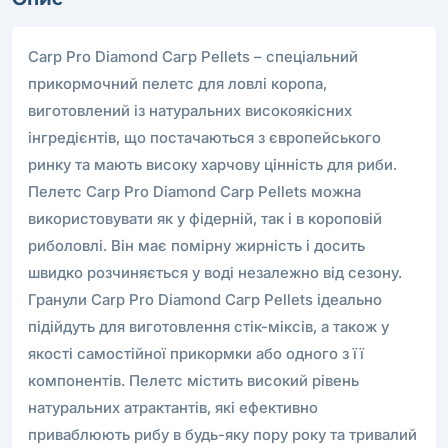
Carp Pro Diamond Сагр Pellets – спеціальний
прикормочний пелетс для ловлі коропа,
виготовлений із натуральних високоякісних
інгредієнтів, що постачаються з європейського
ринку та мають високу харчову цінність для риби.
Пелетс Carp Pro Diamond Сarp Pellets можна
використовувати як у фідерній, так і в короповій
риболовлі. Він має помірну жирність і досить
швидко розчиняється у воді незалежно від сезону.
Гранули Carp Pro Diamond Сагр Pellets ідеально
підійдуть для виготовлення стік-міксів, а також у
якості самостійної прикормки або одного з її
компонентів. Пелетс містить високий рівень
натуральних атрактантів, які ефективно
приваблюють рибу в будь-яку пору року та тривалий