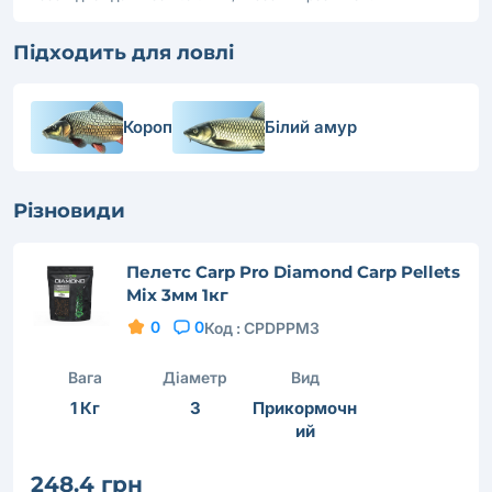
Підходить для ловлі
Короп
Білий амур
Різновиди
Пелетс Carp Pro Diamond Сarp Pellets
Mix 3мм 1кг
0
0
Код :
CPDPPM3
Вага
Діаметр
Вид
1 Кг
3
Прикормочн
ий
248.4 грн