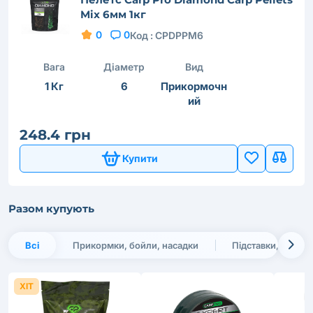
Mix 6мм 1кг
0
0
Код :
CPDPPM6
Вага
Діаметр
Вид
1 Кг
6
Прикормочн
ий
248.4 грн
Купити
Разом купують
Всі
Прикормки, бойли, насадки
Підставки, тримач
ХІТ