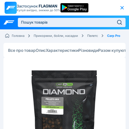
Застосунок
FLAGMAN
Завантажити з
Google Play
Купуй вигідно, знижки до 50%
Carp Pro
Головна
Прикормки, бойли, насадки
Пелетс
Все про товар
Опис
Характеристики
Різновиди
Разом купують