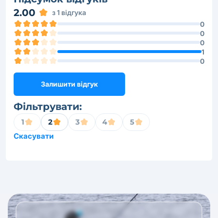
2.00
з 1 відгука
0
0
0
1
0
Залишити відгук
Фільтрувати:
1
2
3
4
5
Скасувати