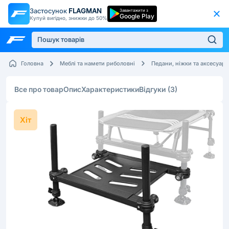
Застосунок
FLAGMAN
Завантажити з
Google Play
Купуй вигідно, знижки до 50%
Головна
Меблі та намети риболовні
Педани, ніжки та аксесуар
Все про товар
Опис
Характеристики
Відгуки
(3)
Хіт