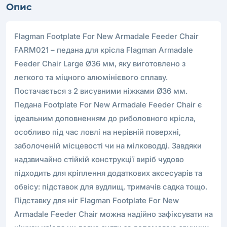
Опис
Flagman Footplate For New Armadale Feeder Chair
FARM021 – педана для крісла Flagman Armadale
Feeder Chair Large Ø36 мм, яку виготовлено з
легкого та міцного алюмінієвого сплаву.
Постачається з 2 висувними ніжками Ø36 мм.
Педана Footplate For New Armadale Feeder Chair є
ідеальним доповненням до риболовного крісла,
особливо під час ловлі на нерівній поверхні,
заболоченій місцевості чи на мілководді. Завдяки
надзвичайно стійкій конструкції виріб чудово
підходить для кріплення додаткових аксесуарів та
обвісу: підставок для вудлищ, тримачів садка тощо.
Підставку для ніг Flagman Footplate For New
Armadale Feeder Chair можна надійно зафіксувати на