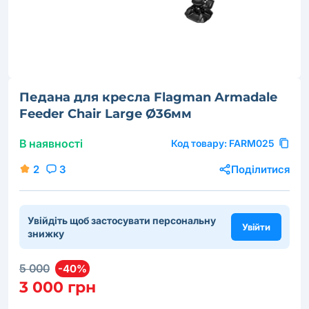
Педана для кресла Flagman Armadale
Feeder Chair Large Ø36мм
В наявності
Код товару:
FARM025
2
3
Поділитися
Увійдіть щоб застосувати персональну
Увійти
знижку
5 000
-40%
3 000 грн