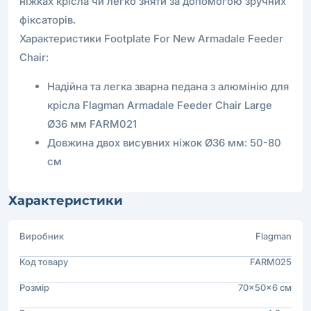
ніжках крісла чи легко зняти за допомогою зручних
фіксаторів.
Характеристики Footplate For New Armadale Feeder
Chair:
Надійна та легка зварна педана з алюмінію для
крісла Flagman Armadale Feeder Chair Large
Ø36 мм FARM021
Довжина двох висувних ніжок Ø36 мм: 50-80
см
Характеристики
Виробник
Flagman
Код товару
FARM025
Розмір
70x50x6 см