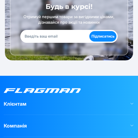
Будь в курсі!
Отримуй першим товари за вигідними цінами,
дізнавайся про акції та новинки
Підписатись
Клієнтам
Компанія