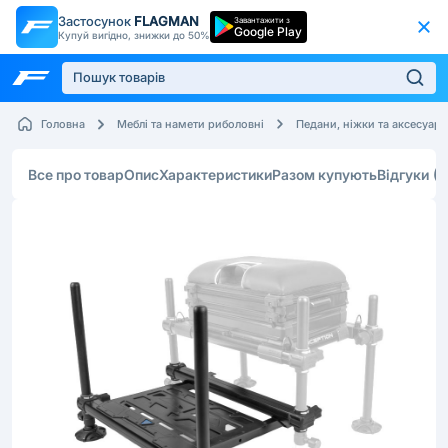
Застосунок
FLAGMAN
Завантажити з
Google Play
Купуй вигідно, знижки до 50%
Головна
Меблі та намети риболовні
Педани, ніжки та аксесуар
Все про товар
Опис
Характеристики
Разом купують
Відгуки
(2