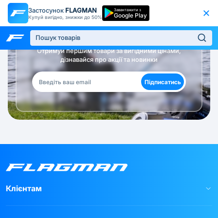
Застосунок
FLAGMAN
Завантажити з
Google Play
Купуй вигідно, знижки до 50%
Будь в курсі!
Отримуй першим товари за вигідними цінами,
дізнавайся про акції та новинки
Підписатись
Клієнтам