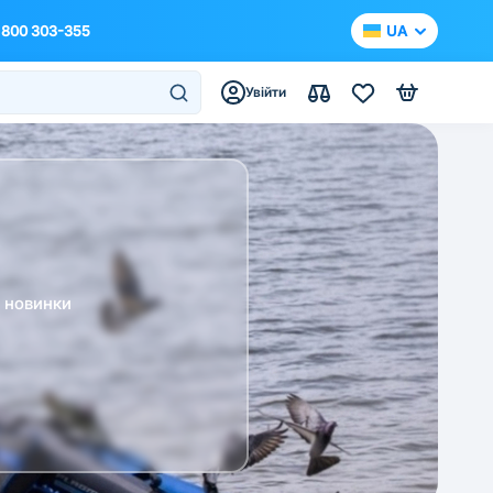
 800 303-355
UA
Увійти
а новинки