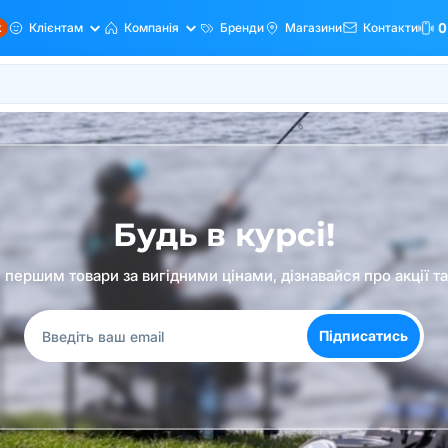
ж
Клієнтам
Компанія
Бренди
Магазини
Контакти
0
Будь в курсі!
першим товари за вигідними цінами, дізнавайся про акції т
Підписатись