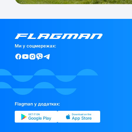
Ми у соцмережах:
Flagman у додатках:
GET IT ON
Download on the
Google Play
App Store