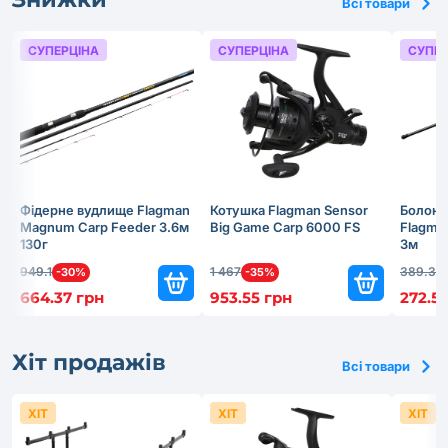
Всі товари
СУПЕРЦІНА
СУПЕРЦІНА
СУПЕР
Фідерне вудлище Flagman
Котушка Flagman Sensor
Болонс
Magnum Carp Feeder 3.6м
Big Game Carp 6000 FS
Flagma
130г
3м
949.1
1 467
389.3
-30%
-35%
-
664.37 грн
953.55 грн
272.51
Хіт продажів
Всі товари
ХІТ
ХІТ
ХІТ