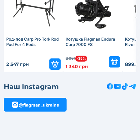
Род-под Carp Pro Tork Rod
Котушка Flagman Endura
Котушк
Pod For 4 Rods
Carp 7000 FS
River 
2 061
-35%
2 547 грн
899.6
1 340 грн
Наш Instagram
@flagman_ukraine