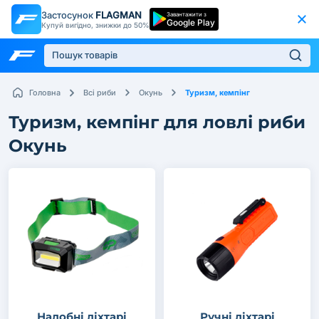
Застосунок
FLAGMAN
Завантажити з
Google Play
Купуй вигідно, знижки до 50%
Туризм, кемпінг
Головна
Всі риби
Окунь
Туризм, кемпінг для ловлі риби
Окунь
Налобні ліхтарі
Ручні ліхтарі