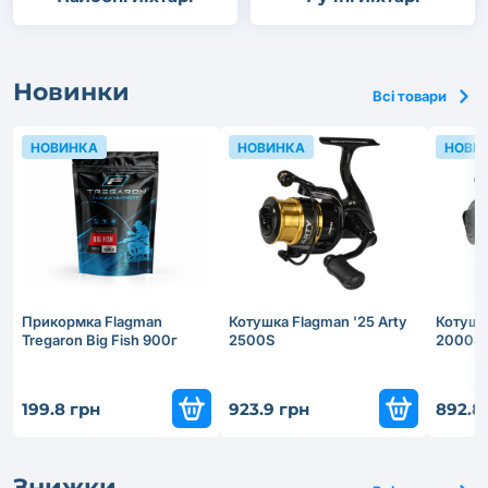
Новинки
Всі товари
НОВИНКА
НОВИНКА
НОВИ
Прикормка Flagman
Котушка Flagman '25 Arty
Котушка
Tregaron Big Fish 900г
2500S
2000S
199.8 грн
923.9 грн
892.8
Знижки