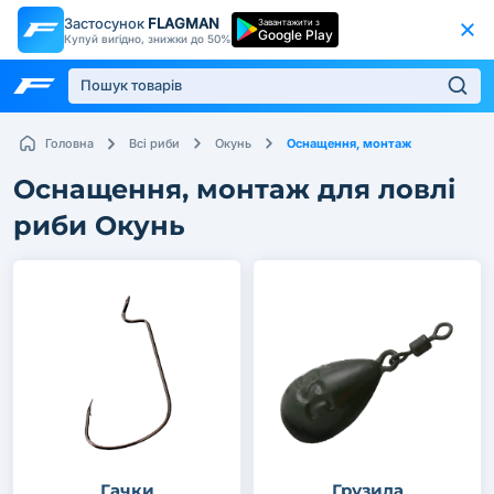
Застосунок
FLAGMAN
Завантажити з
Google Play
Купуй вигідно, знижки до 50%
Оснащення, монтаж
Головна
Всі риби
Окунь
Оснащення, монтаж для ловлі
риби Окунь
Гачки
Грузила