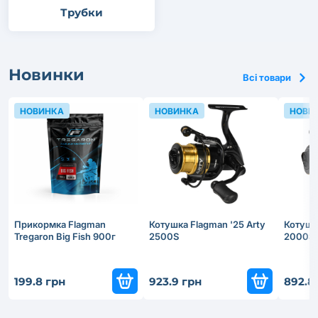
Трубки
Новинки
Всі товари
НОВИНКА
НОВИНКА
НОВИ
Прикормка Flagman
Котушка Flagman '25 Arty
Котушка
Tregaron Big Fish 900г
2500S
2000S
199.8 грн
923.9 грн
892.8