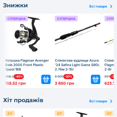
Знижки
Всі товари
СУПЕРЦІНА
СУПЕРЦІНА
СУПЕР
Котушка Flagman Avenger
Cпінінговe вудлище Azura
Cпінін
Bolo 2000 Front Plastic
'24 Safina Light Game S90L
Flagma
Spool 1BB
2.74м 3-15г
2-8г
259.2
5 500
891
-40%
-30%
-30
155.52 грн
3 850 грн
623.7
Хіт продажів
Всі товари
ХІТ
ХІТ
ХІТ