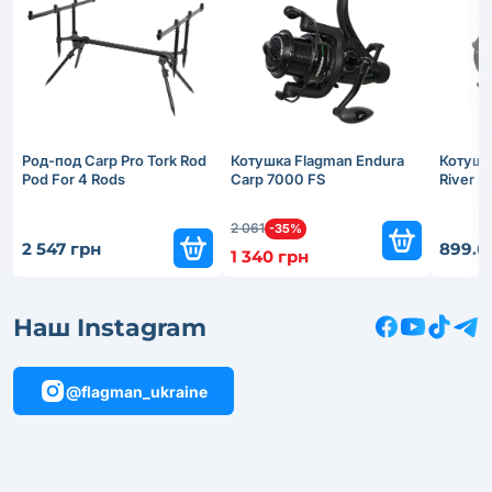
Род-под Carp Pro Tork Rod
Котушка Flagman Endura
Котушк
Pod For 4 Rods
Carp 7000 FS
River 
2 061
-35%
2 547 грн
899.6
1 340 грн
Наш Instagram
@flagman_ukraine